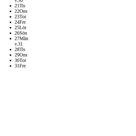
v.30
21
Tis
22
Ons
23
Tor
24
Fre
25
Lör
26
Sön
27
Mån
v.31
28
Tis
29
Ons
30
Tor
31
Fre