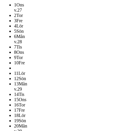
1
Ons
v.27
2
Tor
3
Fre
4
Lör
5
Sön
6
Mån
v.28
7
Tis
8
Ons
9
Tor
10
Fre
11
Lör
12
Sön
13
Mån
v.29
14
Tis
15
Ons
16
Tor
17
Fre
18
Lör
19
Sön
20
Mån