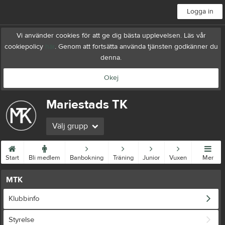
Logga in
Vi använder cookies för att ge dig bästa upplevelsen. Läs vår
cookiepolicy
här
. Genom att fortsätta använda tjänsten godkänner du
denna.
Okej
Mariestads TK
Välj grupp
Start
Bli medlem
Banbokning
Träning
Junior
Vuxen
Mer
MTK
Klubbinfo
Styrelse