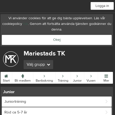
Logga in
Vi använder cookies för att ge dig bästa upplevelsen. Läs vår
cookiepolicy
här
. Genom att fortsätta använda tjänsten godkänner du
denna.
Okej
Mariestads TK
Välj grupp
Start
Bli medlem
Banbokning
Träning
Junior
Vuxen
Mer
Junior
Juniorträning
Röd ca 5-7 år