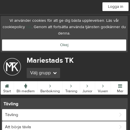
Logga in
Vi använder cookies för att ge dig bästa upplevelsen. Läs vår
cookiepolicy
här
. Genom att fortsätta använda tjänsten godkänner du
denna.
Okej
Mariestads TK
Välj grupp
Start
Bli medlem
Banbokning
Träning
Junior
Vuxen
Mer
Tävling
Tävling
Att börja tävla